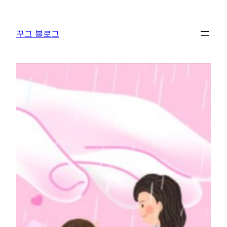
콘
텐
꾸그 블로그
츠
로
바
로
가
기