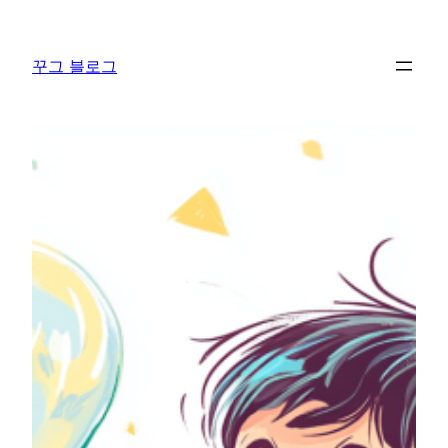
콘
텐
꾸그 블로그
츠
로
바
로
가
기