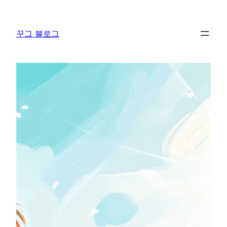
콘
텐
꾸그 블로그
츠
로
바
로
가
기