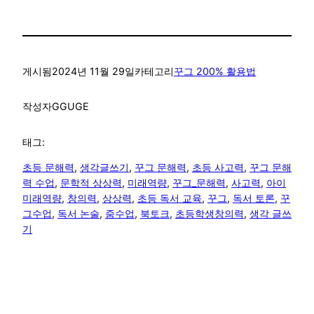
게시됨
2024년 11월 29일
카테고리
꾸그 200% 활용법
작성자
GGUGE
태그:
초등 문해력
, 
생각글쓰기
, 
꾸그 문해력
, 
초등 사고력
, 
꾸그 문해
력 수업
, 
문학적 상상력
, 
미래역량
, 
꾸그_문해력
, 
사고력
, 
아이
미래역량
, 
창의력
, 
상상력
, 
초등 독서 교육
, 
꾸그
, 
독서 토론
, 
꾸
그수업
, 
독서 논술
, 
줌수업
, 
북토크
, 
초등학생창의력
, 
생각 글쓰
기