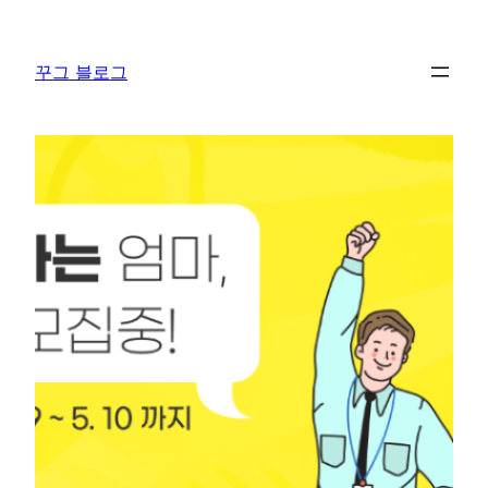
콘
텐
꾸그 블로그
츠
로
바
로
가
기