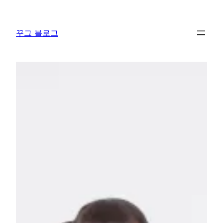
콘
텐
꾸그 블로그
츠
로
바
로
가
기