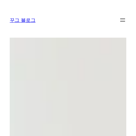
콘
텐
꾸그 블로그
츠
로
바
로
가
기