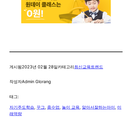
게시됨
2023년 02월 28일
카테고리
최신교육트렌드
작성자
Admin Glorang
태그:
자기주도학습
, 
꾸그
, 
줌수업
, 
놀이 교육
, 
알아서잘하는아이
, 
미
래역량