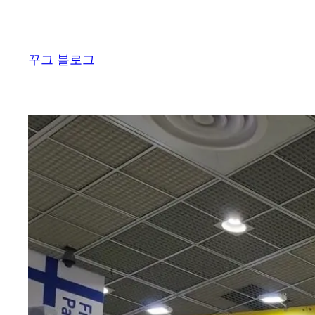
콘
텐
츠
꾸그 블로그
로
바
로
가
기