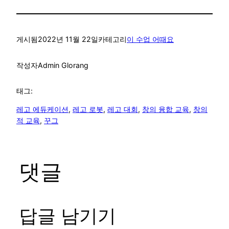
게시됨
2022년 11월 22일
카테고리
이 수업 어때요
작성자
Admin Glorang
태그:
레고 에듀케이션
, 
레고 로봇
, 
레고 대회
, 
창의 융합 교육
, 
창의
적 교육
, 
꾸그
댓글
답글 남기기