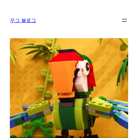
콘
텐
꾸그 블로그
츠
로
바
로
가
기