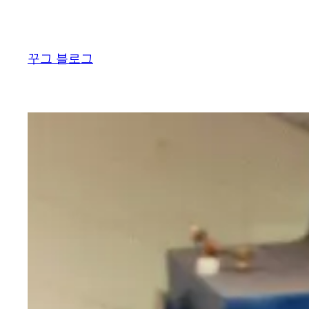
콘
텐
츠
꾸그 블로그
로
바
로
가
기