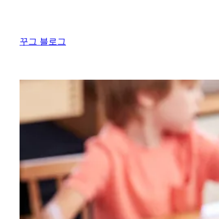
콘
텐
츠
꾸그 블로그
로
바
로
가
기