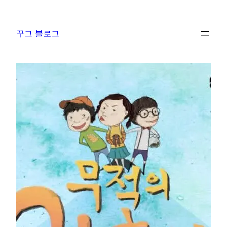
콘
텐
꾸그 블로그
츠
로
바
로
가
기