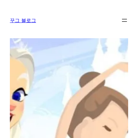
콘
텐
꾸그 블로그
츠
로
바
로
가
기