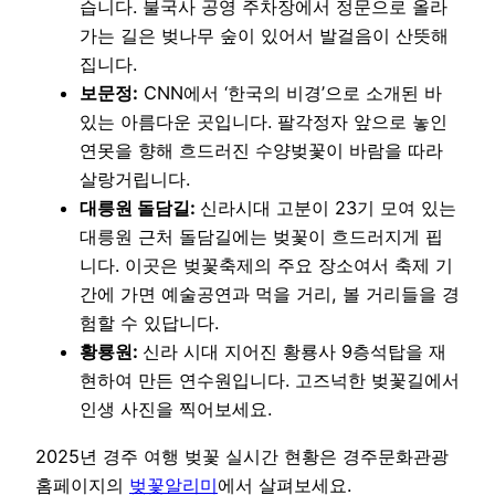
습니다. 불국사 공영 주차장에서 정문으로 올라
가는 길은 벚나무 숲이 있어서 발걸음이 산뜻해
집니다.
보문정:
CNN에서 ‘한국의 비경’으로 소개된 바
있는 아름다운 곳입니다. 팔각정자 앞으로 놓인
연못을 향해 흐드러진 수양벚꽃이 바람을 따라
살랑거립니다.
대릉원 돌담길:
신라시대 고분이 23기 모여 있는
대릉원 근처 돌담길에는 벚꽃이 흐드러지게 핍
니다. 이곳은 벚꽃축제의 주요 장소여서 축제 기
간에 가면 예술공연과 먹을 거리, 볼 거리들을 경
험할 수 있답니다.
황룡원:
신라 시대 지어진 황룡사 9층석탑을 재
현하여 만든 연수원입니다. 고즈넉한 벚꽃길에서
인생 사진을 찍어보세요.
2025년 경주 여행 벚꽃 실시간 현황은 경주문화관광
홈페이지의
벚꽃알리미
에서 살펴보세요.