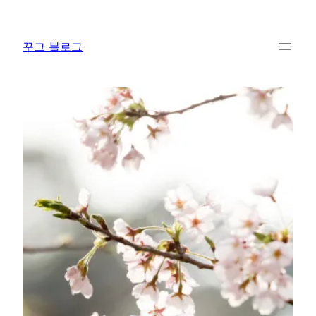
콘
텐
꾸그 블로그
츠
로
바
로
가
기