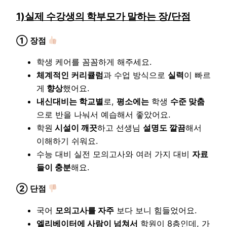
1)실제 수강생의 학부모가 말하는 장/단점
① 장점
학생 케어를 꼼꼼하게 해주세요.
체계적인 커리큘럼
과 수업 방식으로
실력
이 빠르
게
향상
했어요.
내신대비는 학교별
로,
평소에는
학생
수준 맞춤
으로 반을 나눠서 예습해서 좋았어요.
학원
시설이 깨끗
하고 선생님
설명도 깔끔
해서
이해하기 쉬워요.
수능 대비 실전 모의고사와 여러 가지 대비
자료
들이 충분
해요.
② 단점
국어
모의고사를 자주
보다 보니 힘들었어요.
엘리베이터에 사람이 넘쳐서
학원이 8층인데, 가