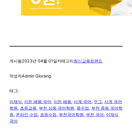
게시됨
2023년 04월 01일
카테고리
최신교육트렌드
작성자
Admin Glorang
태그:
이재식
, 
이든 배움 국어
, 
이든 배움
, 
사계 국어
, 
꾸그
, 
사계 국어
학원
, 
초등교육
, 
부천 상동 국어학원
, 
줌수업
, 
부천 중동 국어학
원
, 
온라인 수업
, 
초등수업
, 
부천국어학원
, 
부천 국어
, 
이재식
국어