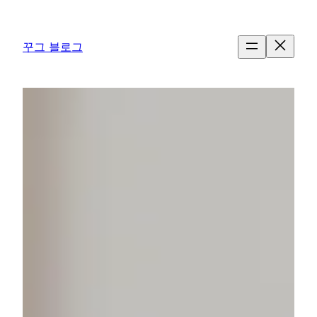
콘
텐
꾸그 블로그
츠
로
바
로
가
기