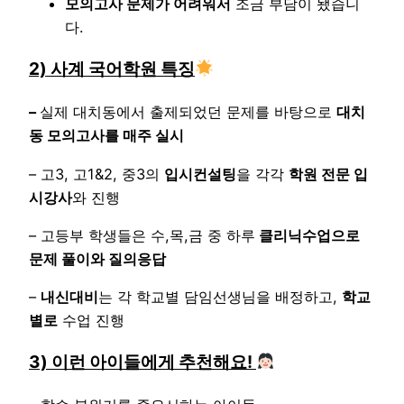
모의고사 문제가 어려워서
조금 부담이 됐습니
다.
2) 사계 국어학원 특징
–
실제 대치동에서 출제되었던 문제를 바탕으로
대치
동 모의고사를 매주 실시
– 고3, 고1&2, 중3의
입시컨설팅
을 각각
학원 전문 입
시강사
와 진행
– 고등부 학생들은 수,목,금 중 하루
클리닉수업으로
문제 풀이와 질의응답
–
내신대비
는 각 학교별 담임선생님을 배정하고,
학교
별로
수업 진행
3) 이런 아이들에게 추천해요!