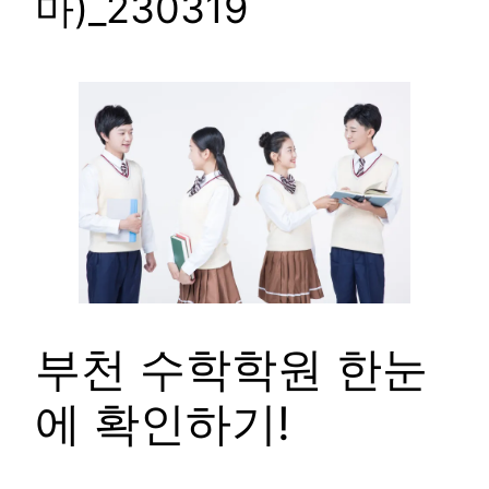
마)_230319
부천 수학학원 한눈
에 확인하기!