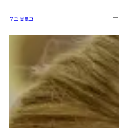
콘
텐
꾸그 블로그
츠
로
바
로
가
기