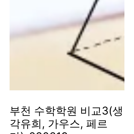
부천 수학학원 비교3(생
각유희, 가우스, 페르