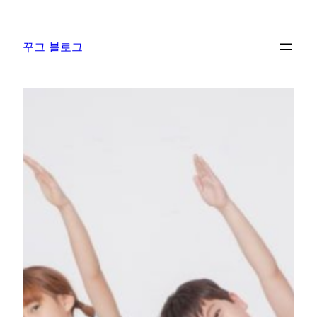
콘
텐
꾸그 블로그
츠
로
바
로
가
기