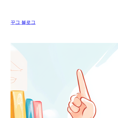
콘
텐
츠
꾸그 블로그
로
바
로
가
기