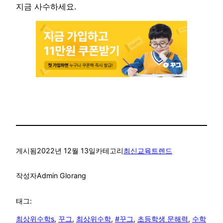
지금 사수하세요.
게시됨
2022년 12월 13일
카테고리
최신교육트렌드
작성자
Admin Glorang
태그:
최상위수학s
, 
꾸그
, 
최상위수학
, 
#꾸그
, 
초등학생 문해력
, 
수학