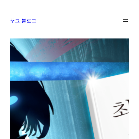
콘
텐
꾸그 블로그
츠
로
바
로
가
기