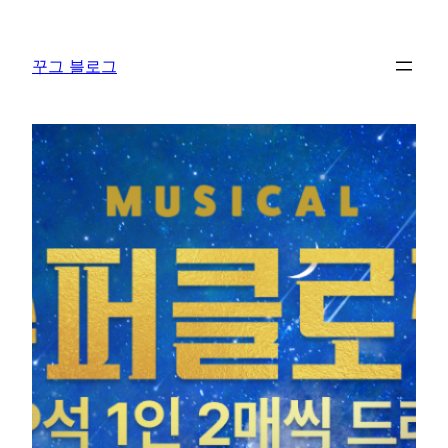
콘
텐
꾸그 블로그
츠
로
바
로
가
기