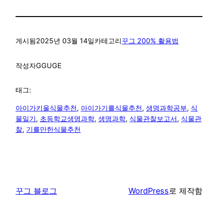
게시됨
2025년 03월 14일
카테고리
꾸그 200% 활용법
작성자
GGUGE
태그:
아이가키울식물추천
, 
아이가기를식물추천
, 
생명과학공부
, 
식
물일기
, 
초등학교생명과학
, 
생명과학
, 
식물관찰보고서
, 
식물관
찰
, 
기를만한식물추천
꾸그 블로그
WordPress
로 제작함