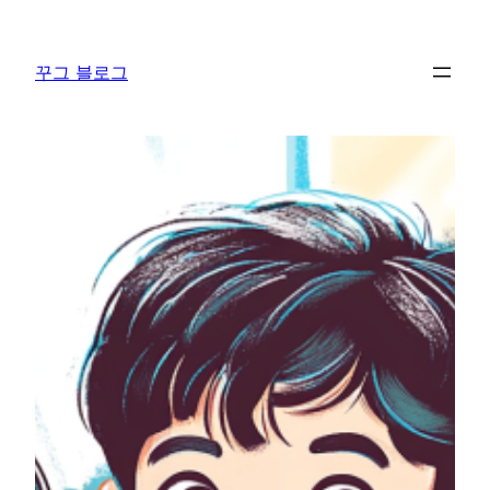
콘
텐
꾸그 블로그
츠
로
바
로
가
기