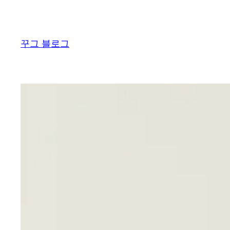
콘
텐
츠
꾸그 블로그
로
바
로
가
기