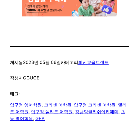
게시됨
2023년 05월 06일
카테고리
최신교육트렌드
작성자
GGUGE
태그:
압구정 영어학원
, 
크라센 어학원
, 
압구정 크라센 어학원
, 
엘리
트 어학원
, 
압구정 엘리트 어학원
, 
강남잉글리쉬아카데미
, 
초
등 영어학원
, 
GEA