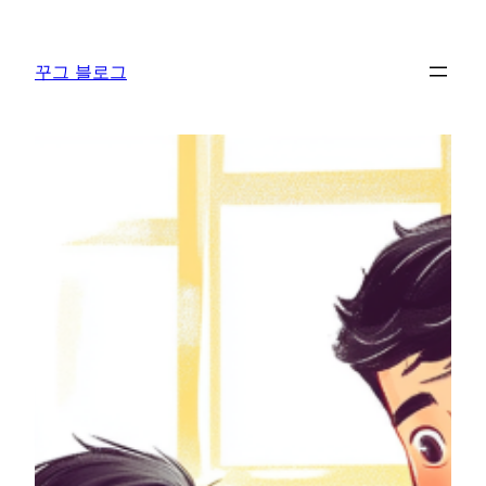
콘
텐
꾸그 블로그
츠
로
바
로
가
기