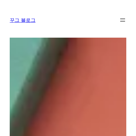
콘
텐
꾸그 블로그
츠
로
바
로
가
기