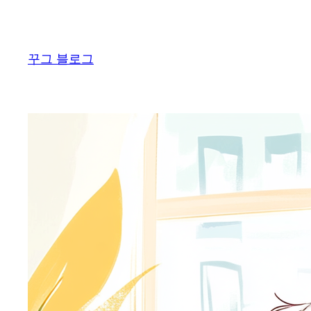
콘
텐
츠
꾸그 블로그
로
바
로
가
기