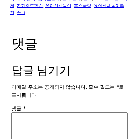
천
, 
자기주도학습
, 
유아신체놀이
, 
홈스쿨링
, 
유아신체놀이추
천
, 
꾸그
댓글
답글 남기기
이메일 주소는 공개되지 않습니다.
필수 필드는
*
로
표시됩니다
댓글
*