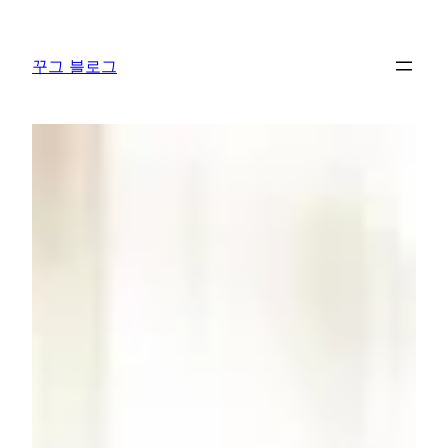
콘
텐
꾸그 블로그
츠
로
바
로
가
기