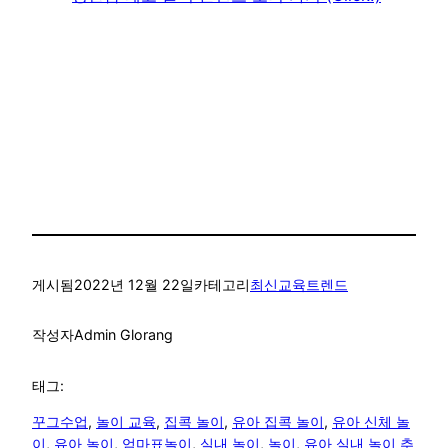
게시됨
2022년 12월 22일
카테고리
최신교육트렌드
작성자
Admin Glorang
태그:
꾸그수업
, 
놀이 교육
, 
집콕 놀이
, 
유아 집콕 놀이
, 
유아 신체 놀
이
, 
유아 놀이
, 
엄마표놀이
, 
실내 놀이
, 
놀이
, 
유아 실내 놀이 추