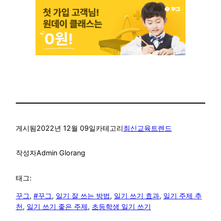
게시됨
2022년 12월 09일
카테고리
최신교육트렌드
작성자
Admin Glorang
태그:
꾸그
, 
#꾸그
, 
일기 잘 쓰는 방법
, 
일기 쓰기 효과
, 
일기 주제 추
천
, 
일기 쓰기 좋은 주제
, 
초등학생 일기 쓰기