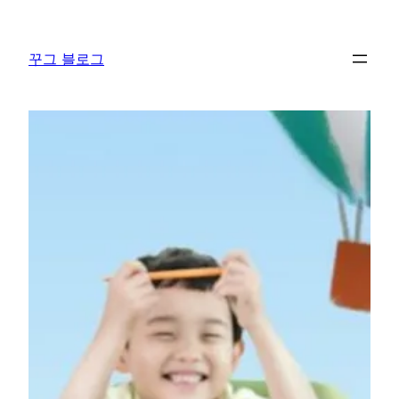
콘
텐
꾸그 블로그
츠
로
바
로
가
기