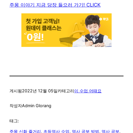
주몽 이야기 지금 당장 들으러 가기! CLICK
게시됨
2022년 12월 05일
카테고리
이 수업 어때요
작성자
Admin Glorang
태그:
주몽 신화 줄거리
, 
초등역사 수업
, 
역사 공부 방법
, 
역사 공부
, 