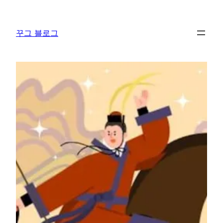
콘
텐
꾸그 블로그
츠
로
바
로
가
기