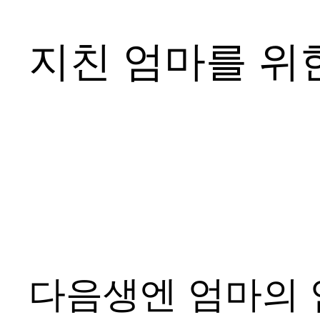
지친 엄마를 위
다음생엔 엄마의