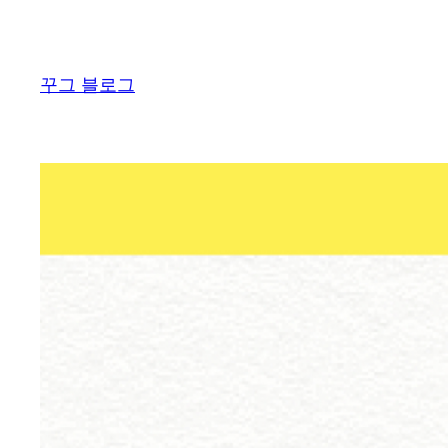
콘
텐
츠
꾸그 블로그
로
바
로
가
기