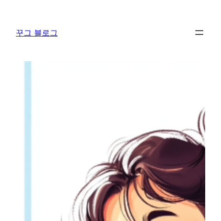
콘
텐
꾸그 블로그
츠
로
바
로
가
기