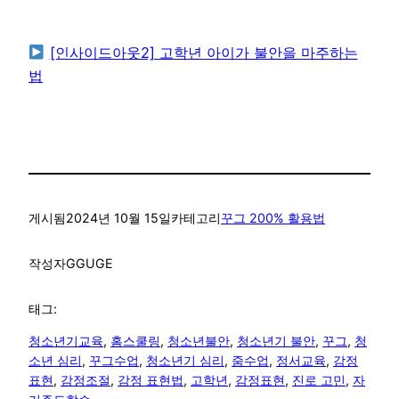
[인사이드아웃2] 고학년 아이가 불안을 마주하는
법
게시됨
2024년 10월 15일
카테고리
꾸그 200% 활용법
작성자
GGUGE
태그:
청소년기교육
, 
홈스쿨링
, 
청소년불안
, 
청소년기 불안
, 
꾸그
, 
청
소년 심리
, 
꾸그수업
, 
청소년기 심리
, 
줌수업
, 
정서교육
, 
감정
표현
, 
감정조절
, 
감정 표현법
, 
고학년
, 
감정표현
, 
진로 고민
, 
자