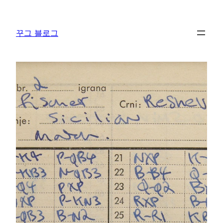
콘
텐
꾸그 블로그
츠
로
바
로
가
기