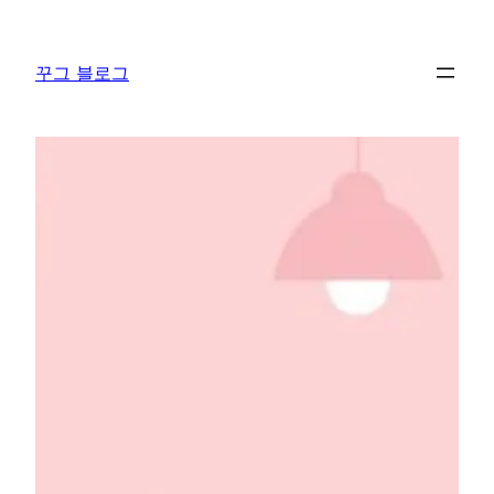
콘
텐
꾸그 블로그
츠
로
바
로
가
기