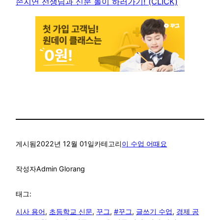
손지연 선생님과 신문 놀이 하러가기! (CLICK)
게시됨
2022년 12월 01일
카테고리
이 수업 어때요
작성자
Admin Glorang
태그:
시사 용어
, 
초등학교 신문
, 
꾸그
, 
#꾸그
, 
글쓰기 수업
, 
경제 공