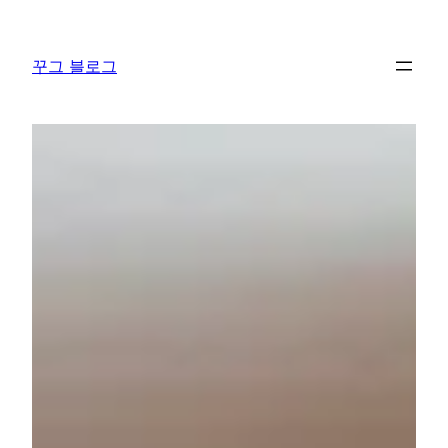
콘
텐
꾸그 블로그
츠
로
바
로
가
기