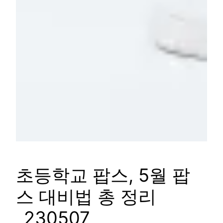
초등학교 팝스, 5월 팝
스 대비법 총 정리
_230507