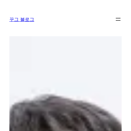
콘
텐
꾸그 블로그
츠
로
바
로
가
기