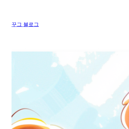
콘
텐
츠
꾸그 블로그
로
바
로
가
기