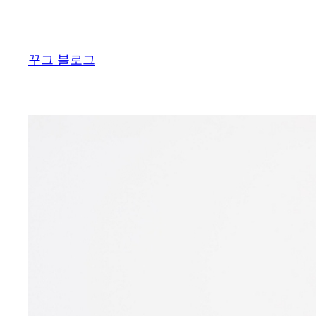
콘
텐
츠
꾸그 블로그
로
바
로
가
기