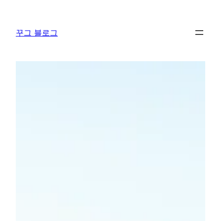
콘
텐
꾸그 블로그
츠
로
바
로
가
기