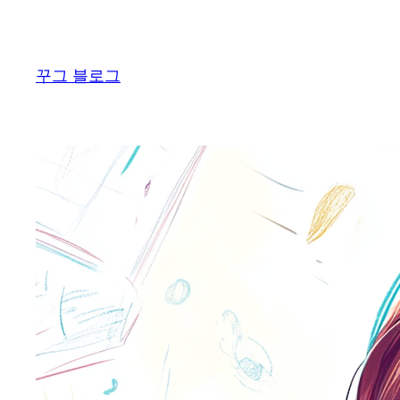
콘
텐
츠
꾸그 블로그
로
바
로
가
기