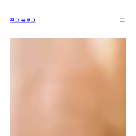
콘
텐
꾸그 블로그
츠
로
바
로
가
기