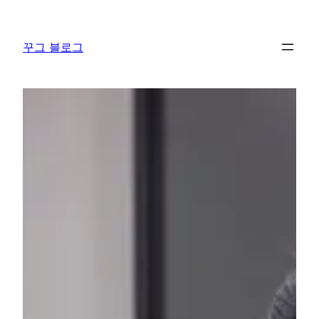
콘
텐
꾸그 블로그
츠
로
바
로
가
기