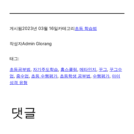
게시됨
2023년 03월 16일
카테고리
초등 학습법
작성자
Admin Glorang
태그:
초등공부법
, 
자기주도학습
, 
홈스쿨링
, 
메타인지
, 
꾸그
, 
꾸그수
업
, 
줌수업
, 
초등 수행평가
, 
초등학생 공부법
, 
수행평가
, 
아이
성격 유형
댓글