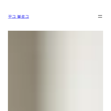
콘
텐
꾸그 블로그
츠
로
바
로
가
기