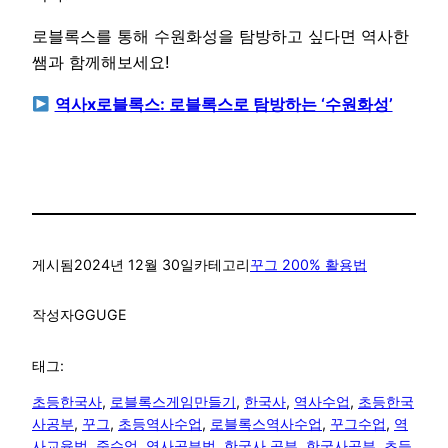
로블록스를 통해 수원화성을 탐방하고 싶다면 역사한
쌤과 함께해보세요!
역사x로블록스: 로블록스로 탐방하는 ‘수원화성’
게시됨
2024년 12월 30일
카테고리
꾸그 200% 활용법
작성자
GGUGE
태그:
초등한국사
, 
로블록스게임만들기
, 
한국사
, 
역사수업
, 
초등한국
사공부
, 
꾸그
, 
초등역사수업
, 
로블록스역사수업
, 
꾸그수업
, 
역
사교육법
, 
줌수업
, 
역사공부법
, 
한국사 공부
, 
한국사공부
, 
초등