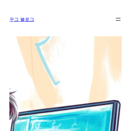
콘
텐
꾸그 블로그
츠
로
바
로
가
기