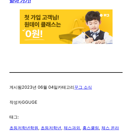
받아 가기!
게시됨
2023년 06월 04일
카테고리
꾸그 소식
작성자
GGUGE
태그:
초등저학년학원
, 
초등저학년
, 
체스과외
, 
홈스쿨링
, 
체스 온라