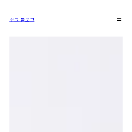
콘
텐
꾸그 블로그
츠
로
바
로
가
기