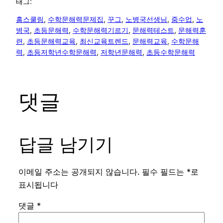
태그:
홈스쿨링
, 
수학문해력문제집
, 
꾸그
, 
노병국선생님
, 
줌수업
, 
노
병국
, 
초등문해력
, 
수학문해력기르기
, 
문해력테스트
, 
문해력훈
련
, 
초등문해력교육
, 
최신교육트렌드
, 
문해력교육
, 
수학문해
력
, 
초등저학년수학문해력
, 
저학년문해력
, 
초등수학문해력
댓글
답글 남기기
이메일 주소는 공개되지 않습니다.
필수 필드는
*
로
표시됩니다
댓글
*