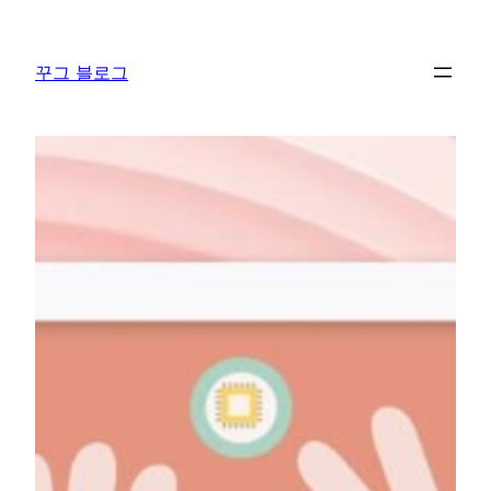
콘
텐
꾸그 블로그
츠
로
바
로
가
기