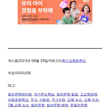
게시됨
2023년 06월 29일
카테고리
최신교육트렌드
작성자
GGUGE
태그:
킬러문항방지법
, 
자기주도학습
, 
킬러문항 발표
, 
고교학점제
, 
사립초등학교
, 
꾸그
, 
사립초
, 
꾸그수업
, 
교육 뉴스
, 
교육 이슈
, 
7월 교육 뉴스
, 
킬러문항
, 
킬러문항 배제
, 
준킬러문항