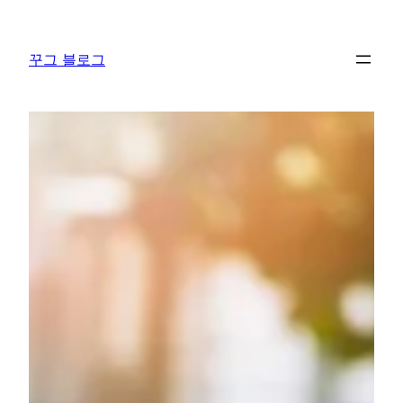
콘
텐
꾸그 블로그
츠
로
바
로
가
기