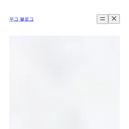
콘
텐
꾸그 블로그
츠
로
바
로
가
기