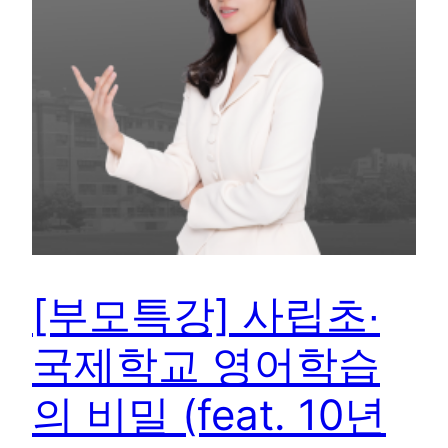
[부모특강] 사립초∙
국제학교 영어학습
의 비밀 (feat. 10년