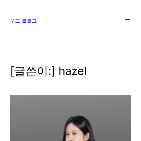
콘
텐
꾸그 블로그
츠
로
바
로
가
기
[글쓴이:]
hazel