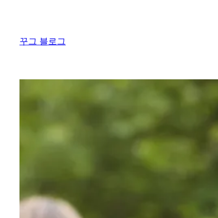
콘
텐
츠
꾸그 블로그
로
바
로
가
기