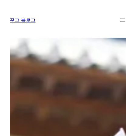
콘
텐
꾸그 블로그
츠
로
바
로
가
기