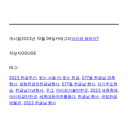
게시됨
2023년 10월 06일
카테고리
아이와 뭐하지?
작성자
GGUGE
태그:
2023 한글주간
, 
웃는 서울 더 웃는 한글
, 
577돌 한글날 경축
행사
, 
광화문광장한글날행사
, 
577돌 한글날 행사
, 
자기주도학
습
, 
한글날기념행사
, 
꾸그
, 
아이와가볼만한곳
, 
2023 세종축제
, 
아이와갈만한곳
, 
세종대왕여주를품다
, 
한글날 행사
, 
국립한글
박물관
, 
2023 한글날 행사