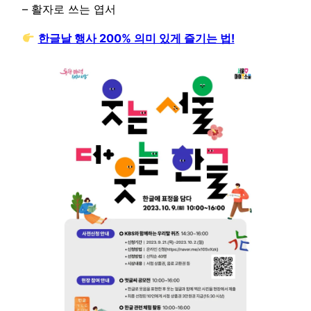
– 활자로 쓰는 엽서
한글날 행사 200% 의미 있게 즐기는 법!